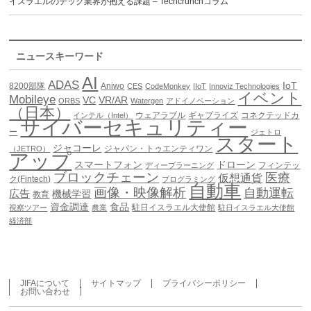
イスラエルのテック業界が抱える課題 – Techcrunchコラム
ニュースキーワード
AI
ADAS
IoT
8200部隊
Aniwo
CES
CodeMonkey
IIoT
Innoviz Technologies
イベント
Mobileye
VC
VR/AR
ORBS
Watergen
アドイノベーション
（日本）
ウェアラブル
ギャプライズ
コネクテッドカ
インテル（Intel）
サイバーセキュリティー
ー
ジェトロ
スタート
ジャコーレ
ジャパン・トゥエンティワン
（JETRO）
アップ
スマートフォン
ドローン
フィンテッ
ディープラーニング
ブロックチェーン
医療
仮想通貨
ク(Fintech)
プログラミング
自動車
画像・映像解析
自動運転
広告
機械学習
教育
資金調達
食品
駐日イスラエル大使館
視察ツアー
農業
駐日イスラエル大使館
経済部
JIFAについて
サイトマップ
プライバシーポリシー
お問い合わせ