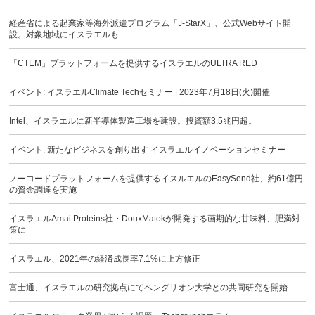
経産省による起業家等海外派遣プログラム「J-StarX」、公式Webサイト開
設。対象地域にイスラエルも
「CTEM」プラットフォームを提供するイスラエルのULTRA RED
イベント: イスラエルClimate Techセミナー | 2023年7月18日(火)開催
Intel、イスラエルに新半導体製造工場を建設。投資額3.5兆円超。
イベント: 新たなビジネスを創り出す イスラエルイノベーションセミナー
ノーコードプラットフォームを提供するイスルエルのEasySend社、約61億円
の資金調達を実施
イスラエルAmai Proteins社・DouxMatokが開発する画期的な甘味料、肥満対
策に
イスラエル、2021年の経済成長率7.1%に上方修正
富士通、イスラエルの研究拠点にてベングリオン大学との共同研究を開始