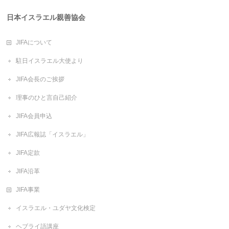
日本イスラエル親善協会
JIFAについて
駐日イスラエル大使より
JIFA会長のご挨拶
理事のひと言自己紹介
JIFA会員申込
JIFA広報誌「イスラエル」
JIFA定款
JIFA沿革
JIFA事業
イスラエル・ユダヤ文化検定
ヘブライ語講座