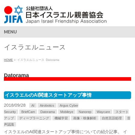
MENU
イスラエルニュース
HOME
»
イスラエルニュース
Datorama
Datorama
イスラエルのAI関連スタートアップ事情
2018/09/28
AI
Airobotics
Argus Cyber
Security
BriefCam
Datorama
Mobileye
Nanorep
Waycare
スタート
アップ
ディープラーニング
機械学習
画像・映像解析
自然言語処理
音
声認識
イスラエルのAI関連スタートアップ事情についての紹介記事。 イ