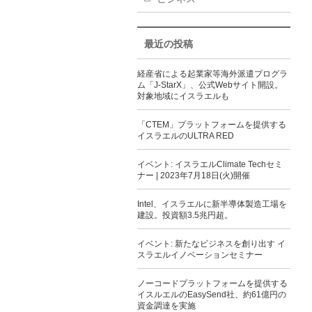
最近の投稿
経産省による起業家等海外派遣プログラ
ム「J-StarX」、公式Webサイト開設。
対象地域にイスラエルも
「CTEM」プラットフォームを提供する
イスラエルのULTRA RED
イベント: イスラエルClimate Techセミ
ナー | 2023年7月18日(火)開催
Intel、イスラエルに新半導体製造工場を
建設。投資額3.5兆円超。
イベント: 新たなビジネスを創り出す イ
スラエルイノベーションセミナー
ノーコードプラットフォームを提供する
イスルエルのEasySend社、約61億円の
資金調達を実施