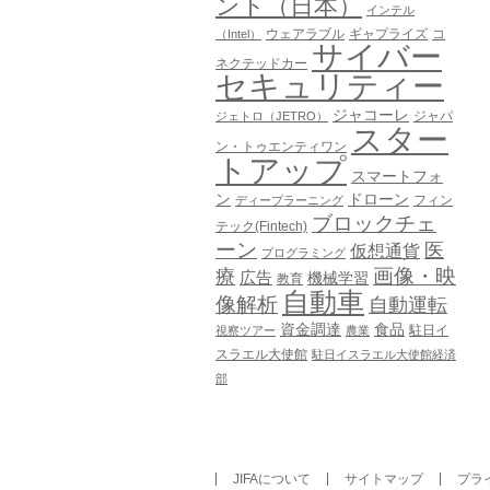
ント（日本）
インテル
ウェアラブル
ギャプライズ
コ
（Intel）
サイバー
ネクテッドカー
セキュリティー
ジャコーレ
ジャパ
ジェトロ（JETRO）
スター
ン・トゥエンティワン
トアップ
スマートフォ
ン
ドローン
フィン
ディープラーニング
ブロックチェ
テック(Fintech)
ーン
医
仮想通貨
プログラミング
画像・映
療
広告
機械学習
教育
自動車
像解析
自動運転
資金調達
食品
駐日イ
視察ツアー
農業
スラエル大使館
駐日イスラエル大使館経済
部
JIFAについて
サイトマップ
プラ