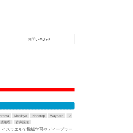
お問い合わせ
orama
Mobileye
Nanorep
Waycare
ス
言語処理
音声認識
。 イスラエルで機械学習やディープラー