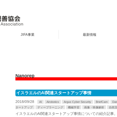
JIFA事業
最新情報
Nanorep
イスラエルのAI関連スタートアップ事情
2018/09/28
AI
Airobotics
Argus Cyber Security
BriefCam
Dat
タートアップ
ディープラーニング
機械学習
画像・映像解析
自然
イスラエルのAI関連スタートアップ事情についての紹介記事