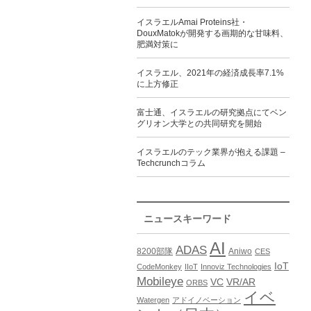
イスラエルAmai Proteins社・
DouxMatokが開発する画期的な甘味料、
肥満対策に
イスラエル、2021年の経済成長率7.1%
に上方修正
富士通、イスラエルの研究拠点にてベン
グリオン大学との共同研究を開始
イスラエルのテック業界が抱える課題 –
Techcrunchコラム
ニュースキーワード
AI
ADAS
8200部隊
Aniwo
CES
IoT
CodeMonkey
IIoT
Innoviz Technologies
Mobileye
VC
VR/AR
ORBS
イベ
Watergen
アドイノベーション