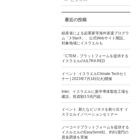
最近の投稿
経産省による起業家等海外派遣プログラ
ム「J-StarX」、公式Webサイト開設。
対象地域にイスラエルも
「CTEM」プラットフォームを提供する
イスラエルのULTRA RED
イベント: イスラエルClimate Techセミ
ナー | 2023年7月18日(火)開催
Intel、イスラエルに新半導体製造工場を
建設。投資額3.5兆円超。
イベント: 新たなビジネスを創り出す イ
スラエルイノベーションセミナー
ノーコードプラットフォームを提供する
イスルエルのEasySend社、約61億円の
資金調達を実施