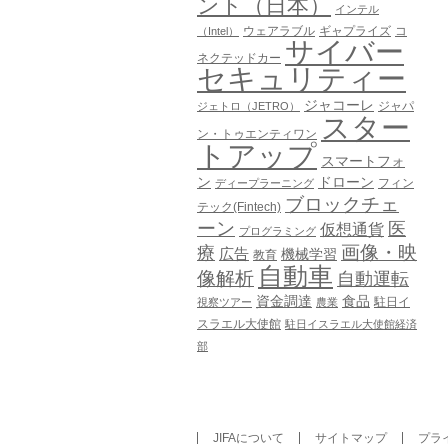
ント（日本）
インテル
ウェアラブル
ギャプライズ
コ
（Intel）
サイバー
ネクテッドカー
セキュリティー
ジャコーレ
ジャパ
ジェトロ（JETRO）
スター
ン・トゥエンティワン
トアップ
スマートフォ
ン
ドローン
フィン
ディープラーニング
ブロックチェ
テック(Fintech)
ーン
医
仮想通貨
プログラミング
画像・映
療
広告
機械学習
教育
自動車
像解析
自動運転
資金調達
食品
駐日イ
視察ツアー
農業
スラエル大使館
駐日イスラエル大使館経済
部
JIFAについて
サイトマップ
プラ