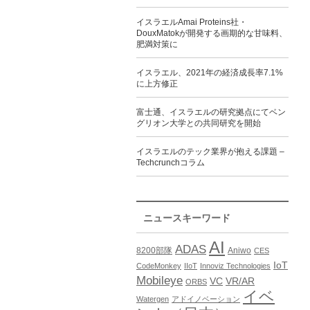
イスラエルAmai Proteins社・
DouxMatokが開発する画期的な甘味料、
肥満対策に
イスラエル、2021年の経済成長率7.1%
に上方修正
富士通、イスラエルの研究拠点にてベン
グリオン大学との共同研究を開始
イスラエルのテック業界が抱える課題 –
Techcrunchコラム
ニュースキーワード
AI
ADAS
8200部隊
Aniwo
CES
IoT
CodeMonkey
IIoT
Innoviz Technologies
Mobileye
VC
VR/AR
ORBS
イベ
Watergen
アドイノベーション