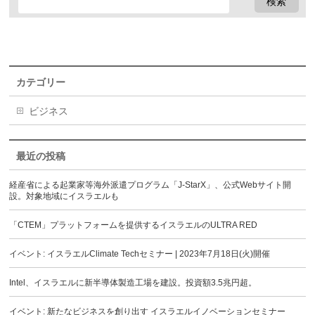
カテゴリー
ビジネス
最近の投稿
経産省による起業家等海外派遣プログラム「J-StarX」、公式Webサイト開
設。対象地域にイスラエルも
「CTEM」プラットフォームを提供するイスラエルのULTRA RED
イベント: イスラエルClimate Techセミナー | 2023年7月18日(火)開催
Intel、イスラエルに新半導体製造工場を建設。投資額3.5兆円超。
イベント: 新たなビジネスを創り出す イスラエルイノベーションセミナー