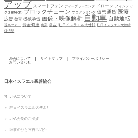
アップ
スマートフォン
ドローン
フィンテッ
ディープラーニング
ブロックチェーン
医療
仮想通貨
ク(Fintech)
プログラミング
自動車
画像・映像解析
自動運転
広告
機械学習
教育
資金調達
食品
駐日イスラエル大使館
視察ツアー
農業
駐日イスラエル大使館
経済部
JIFAについて
サイトマップ
プライバシーポリシー
お問い合わせ
日本イスラエル親善協会
JIFAについて
駐日イスラエル大使より
JIFA会長のご挨拶
理事のひと言自己紹介