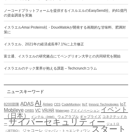
ノーコードプラットフォームを提供するイスルエルのEasySend社、約61億円
の資金調達を実施
イスラエルAmai Proteins社・DouxMatokが開発する画期的な甘味料、肥満対
策に
イスラエル、2021年の経済成長率7.1%に上方修正
富士通、イスラエルの研究拠点にてベングリオン大学との共同研究を開始
イスラエルのテック業界が抱える課題 – Techcrunchコラム
ニュースキーワード
AI
ADAS
IoT
8200部隊
Aniwo
CES
CodeMonkey
IIoT
Innoviz Technologies
イベント
Mobileye
VC
VR/AR
ORBS
Watergen
アドイノベーション
（日本）
ウェアラブル
ギャプライズ
コネクテッドカ
インテル（Intel）
サイバーセキュリティー
ー
ジェトロ
スタート
ジャコーレ
ジャパン・トゥエンティワン
（JETRO）