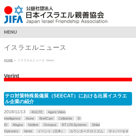
MENU
イスラエルニュース
HOME
»
イスラエルニュース
Verint
Verint
テロ対策特殊装備展（SEECAT）における出展イスラエ
ル企業の紹介
2018/11/13
4G/LTE
Agent Video
Intelligence
Asine
BriefCam
Cellebrite
D-
ID
Magna
Netline
Octopus
RT LTA Systems
Shilat
Optronics
Verint
イベント（日本）
カウンターテロリズム
サイバーセキ