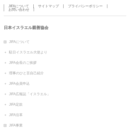
JIFAについて
サイトマップ
プライバシーポリシー
お問い合わせ
日本イスラエル親善協会
JIFAについて
駐日イスラエル大使より
JIFA会長のご挨拶
理事のひと言自己紹介
JIFA会員申込
JIFA広報誌「イスラエル」
JIFA定款
JIFA沿革
JIFA事業