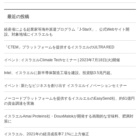
最近の投稿
経産省による起業家等海外派遣プログラム「J-StarX」、公式Webサイト開
設。対象地域にイスラエルも
「CTEM」プラットフォームを提供するイスラエルのULTRA RED
イベント: イスラエルClimate Techセミナー | 2023年7月18日(火)開催
Intel、イスラエルに新半導体製造工場を建設。投資額3.5兆円超。
イベント: 新たなビジネスを創り出す イスラエルイノベーションセミナー
ノーコードプラットフォームを提供するイスルエルのEasySend社、約61億円
の資金調達を実施
イスラエルAmai Proteins社・DouxMatokが開発する画期的な甘味料、肥満対
策に
イスラエル、2021年の経済成長率7.1%に上方修正