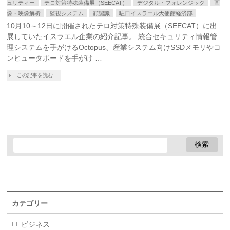
ュリティー
テロ対策特殊装備展（SEECAT）
デジタル・フォレンジック
画
像・映像解析
監視システム
顔認識
駐日イスラエル大使館経済部
10月10～12日に開催されたテロ対策特殊装備展（SEECAT）に出
展していたイスラエル企業の紹介記事。 統合セキュリティ情報管
理システムを手がけるOctopus、産業システム向けSSDメモリやコ
ンピュータボードを手がけ …
この記事を読む
カテゴリー
ビジネス