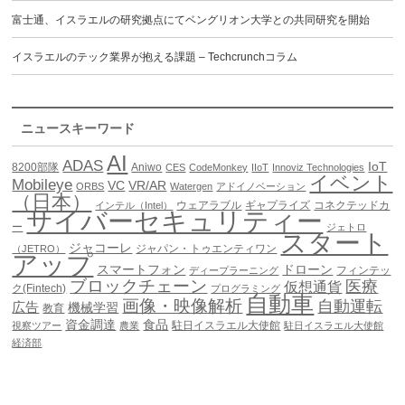
富士通、イスラエルの研究拠点にてベングリオン大学との共同研究を開始
イスラエルのテック業界が抱える課題 – Techcrunchコラム
ニュースキーワード
AI
ADAS
IoT
8200部隊
Aniwo
CES
CodeMonkey
IIoT
Innoviz Technologies
イベント
Mobileye
VC
VR/AR
ORBS
Watergen
アドイノベーション
（日本）
ウェアラブル
ギャプライズ
コネクテッドカ
インテル（Intel）
サイバーセキュリティー
ー
ジェトロ
スタート
ジャコーレ
ジャパン・トゥエンティワン
（JETRO）
アップ
スマートフォン
ドローン
フィンテッ
ディープラーニング
ブロックチェーン
医療
仮想通貨
ク(Fintech)
プログラミング
自動車
画像・映像解析
自動運転
広告
機械学習
教育
資金調達
食品
駐日イスラエル大使館
視察ツアー
農業
駐日イスラエル大使館
経済部