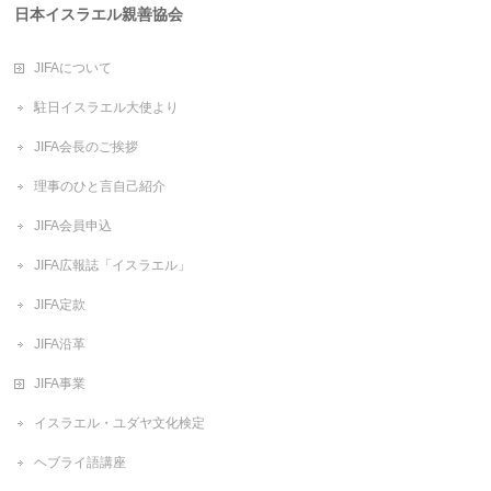
日本イスラエル親善協会
JIFAについて
駐日イスラエル大使より
JIFA会長のご挨拶
理事のひと言自己紹介
JIFA会員申込
JIFA広報誌「イスラエル」
JIFA定款
JIFA沿革
JIFA事業
イスラエル・ユダヤ文化検定
ヘブライ語講座