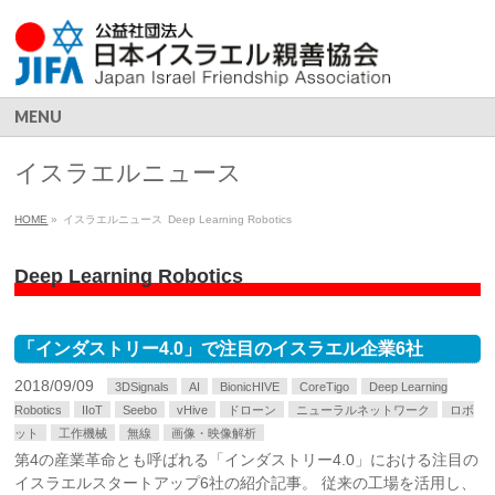
MENU
イスラエルニュース
HOME
»
イスラエルニュース
Deep Learning Robotics
Deep Learning Robotics
「インダストリー4.0」で注目のイスラエル企業6社
2018/09/09
3DSignals
AI
BionicHIVE
CoreTigo
Deep Learning
Robotics
IIoT
Seebo
vHive
ドローン
ニューラルネットワーク
ロボ
ット
工作機械
無線
画像・映像解析
第4の産業革命とも呼ばれる「インダストリー4.0」における注目の
イスラエルスタートアップ6社の紹介記事。 従来の工場を活用し、