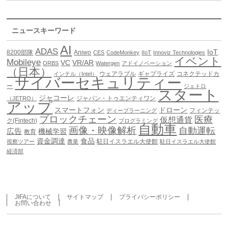
ニュースキーワード
AI
ADAS
IoT
8200部隊
Aniwo
CES
CodeMonkey
IIoT
Innoviz Technologies
イベント
Mobileye
VC
VR/AR
ORBS
Watergen
アドイノベーション
（日本）
ウェアラブル
ギャプライズ
コネクテッドカ
インテル（Intel）
サイバーセキュリティー
ー
ジェトロ
スタート
ジャコーレ
ジャパン・トゥエンティワン
（JETRO）
アップ
スマートフォン
ドローン
フィンテッ
ディープラーニング
ブロックチェーン
医療
仮想通貨
ク(Fintech)
プログラミング
自動車
画像・映像解析
自動運転
広告
機械学習
教育
資金調達
食品
駐日イスラエル大使館
視察ツアー
農業
駐日イスラエル大使館
経済部
JIFAについて
サイトマップ
プライバシーポリシー
お問い合わせ