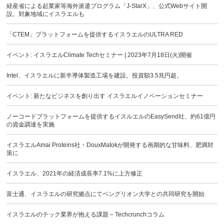
経産省による起業家等海外派遣プログラム「J-StarX」、公式Webサイト開
設。対象地域にイスラエルも
「CTEM」プラットフォームを提供するイスラエルのULTRA RED
イベント: イスラエルClimate Techセミナー | 2023年7月18日(火)開催
Intel、イスラエルに新半導体製造工場を建設。投資額3.5兆円超。
イベント: 新たなビジネスを創り出す イスラエルイノベーションセミナー
ノーコードプラットフォームを提供するイスルエルのEasySend社、約61億円
の資金調達を実施
イスラエルAmai Proteins社・DouxMatokが開発する画期的な甘味料、肥満対
策に
イスラエル、2021年の経済成長率7.1%に上方修正
富士通、イスラエルの研究拠点にてベングリオン大学との共同研究を開始
イスラエルのテック業界が抱える課題 – Techcrunchコラム