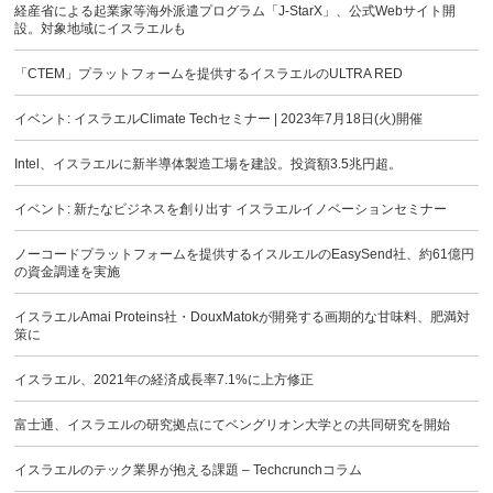
経産省による起業家等海外派遣プログラム「J-StarX」、公式Webサイト開
設。対象地域にイスラエルも
「CTEM」プラットフォームを提供するイスラエルのULTRA RED
イベント: イスラエルClimate Techセミナー | 2023年7月18日(火)開催
Intel、イスラエルに新半導体製造工場を建設。投資額3.5兆円超。
イベント: 新たなビジネスを創り出す イスラエルイノベーションセミナー
ノーコードプラットフォームを提供するイスルエルのEasySend社、約61億円
の資金調達を実施
イスラエルAmai Proteins社・DouxMatokが開発する画期的な甘味料、肥満対
策に
イスラエル、2021年の経済成長率7.1%に上方修正
富士通、イスラエルの研究拠点にてベングリオン大学との共同研究を開始
イスラエルのテック業界が抱える課題 – Techcrunchコラム