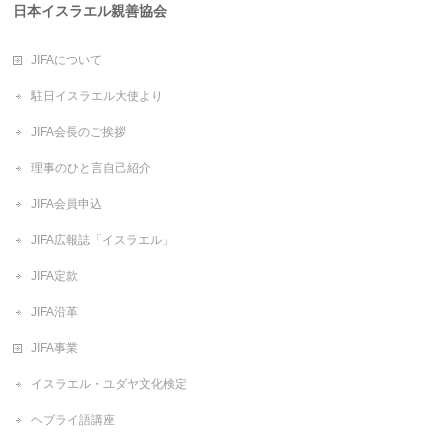
日本イスラエル親善協会
JIFAについて
駐日イスラエル大使より
JIFA会長のご挨拶
理事のひと言自己紹介
JIFA会員申込
JIFA広報誌「イスラエル」
JIFA定款
JIFA沿革
JIFA事業
イスラエル・ユダヤ文化検定
ヘブライ語講座