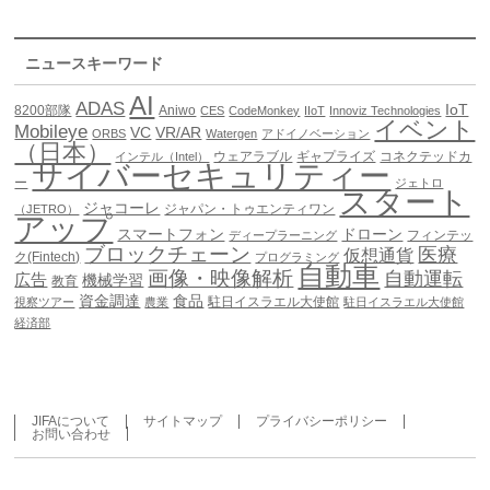
ニュースキーワード
AI
ADAS
IoT
8200部隊
Aniwo
CES
CodeMonkey
IIoT
Innoviz Technologies
イベント
Mobileye
VC
VR/AR
ORBS
Watergen
アドイノベーション
（日本）
ウェアラブル
ギャプライズ
コネクテッドカ
インテル（Intel）
サイバーセキュリティー
ー
ジェトロ
スタート
ジャコーレ
ジャパン・トゥエンティワン
（JETRO）
アップ
スマートフォン
ドローン
フィンテッ
ディープラーニング
ブロックチェーン
医療
仮想通貨
ク(Fintech)
プログラミング
自動車
画像・映像解析
自動運転
広告
機械学習
教育
資金調達
食品
駐日イスラエル大使館
視察ツアー
農業
駐日イスラエル大使館
経済部
JIFAについて
サイトマップ
プライバシーポリシー
お問い合わせ