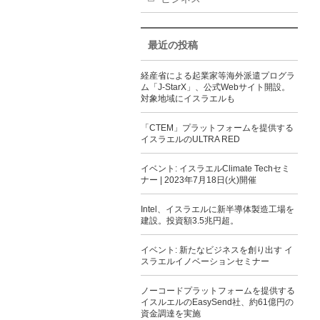
最近の投稿
経産省による起業家等海外派遣プログラ
ム「J-StarX」、公式Webサイト開設。
対象地域にイスラエルも
「CTEM」プラットフォームを提供する
イスラエルのULTRA RED
イベント: イスラエルClimate Techセミ
ナー | 2023年7月18日(火)開催
Intel、イスラエルに新半導体製造工場を
建設。投資額3.5兆円超。
イベント: 新たなビジネスを創り出す イ
スラエルイノベーションセミナー
ノーコードプラットフォームを提供する
イスルエルのEasySend社、約61億円の
資金調達を実施