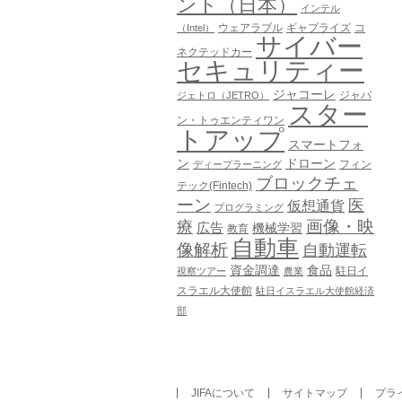
ント（日本）
インテル
ウェアラブル
ギャプライズ
コ
（Intel）
サイバー
ネクテッドカー
セキュリティー
ジャコーレ
ジャパ
ジェトロ（JETRO）
スター
ン・トゥエンティワン
トアップ
スマートフォ
ン
ドローン
フィン
ディープラーニング
ブロックチェ
テック(Fintech)
ーン
医
仮想通貨
プログラミング
画像・映
療
広告
機械学習
教育
自動車
像解析
自動運転
資金調達
食品
駐日イ
視察ツアー
農業
スラエル大使館
駐日イスラエル大使館経済
部
JIFAについて
サイトマップ
プラ