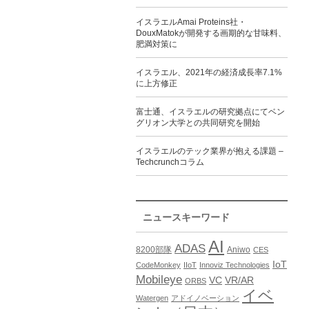
イスラエルAmai Proteins社・
DouxMatokが開発する画期的な甘味料、
肥満対策に
イスラエル、2021年の経済成長率7.1%
に上方修正
富士通、イスラエルの研究拠点にてベン
グリオン大学との共同研究を開始
イスラエルのテック業界が抱える課題 –
Techcrunchコラム
ニュースキーワード
AI
ADAS
8200部隊
Aniwo
CES
IoT
CodeMonkey
IIoT
Innoviz Technologies
Mobileye
VC
VR/AR
ORBS
イベ
Watergen
アドイノベーション