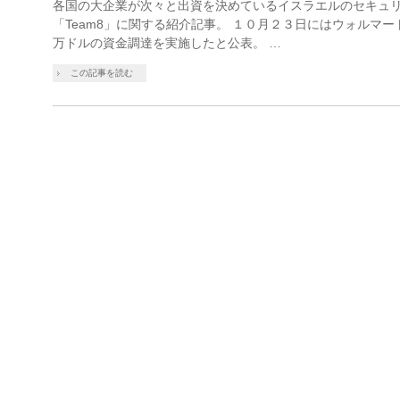
各国の大企業が次々と出資を決めているイスラエルのセキュ
「Team8」に関する紹介記事。 １０月２３日にはウォルマー
万ドルの資金調達を実施したと公表。 …
この記事を読む