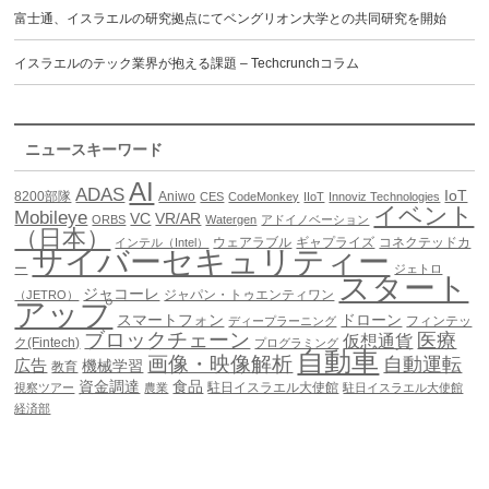
富士通、イスラエルの研究拠点にてベングリオン大学との共同研究を開始
イスラエルのテック業界が抱える課題 – Techcrunchコラム
ニュースキーワード
AI
ADAS
IoT
8200部隊
Aniwo
CES
CodeMonkey
IIoT
Innoviz Technologies
イベント
Mobileye
VC
VR/AR
ORBS
Watergen
アドイノベーション
（日本）
ウェアラブル
ギャプライズ
コネクテッドカ
インテル（Intel）
サイバーセキュリティー
ー
ジェトロ
スタート
ジャコーレ
ジャパン・トゥエンティワン
（JETRO）
アップ
スマートフォン
ドローン
フィンテッ
ディープラーニング
ブロックチェーン
医療
仮想通貨
ク(Fintech)
プログラミング
自動車
画像・映像解析
自動運転
広告
機械学習
教育
資金調達
食品
駐日イスラエル大使館
視察ツアー
農業
駐日イスラエル大使館
経済部