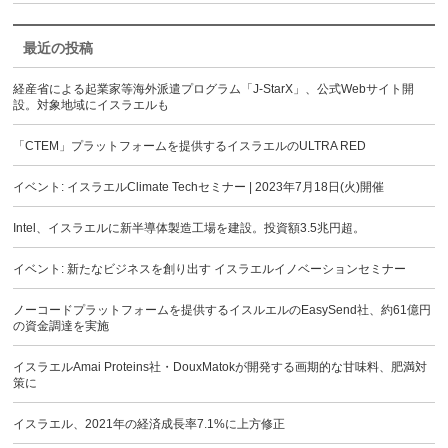
最近の投稿
経産省による起業家等海外派遣プログラム「J-StarX」、公式Webサイト開
設。対象地域にイスラエルも
「CTEM」プラットフォームを提供するイスラエルのULTRA RED
イベント: イスラエルClimate Techセミナー | 2023年7月18日(火)開催
Intel、イスラエルに新半導体製造工場を建設。投資額3.5兆円超。
イベント: 新たなビジネスを創り出す イスラエルイノベーションセミナー
ノーコードプラットフォームを提供するイスルエルのEasySend社、約61億円
の資金調達を実施
イスラエルAmai Proteins社・DouxMatokが開発する画期的な甘味料、肥満対
策に
イスラエル、2021年の経済成長率7.1%に上方修正