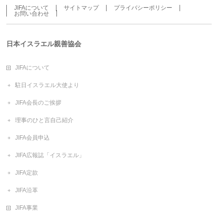
JIFAについて
サイトマップ
プライバシーポリシー
お問い合わせ
日本イスラエル親善協会
JIFAについて
駐日イスラエル大使より
JIFA会長のご挨拶
理事のひと言自己紹介
JIFA会員申込
JIFA広報誌「イスラエル」
JIFA定款
JIFA沿革
JIFA事業